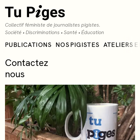
Aller au contenu principal
Collectif féministe de journalistes pigistes.
Société • Discriminations • Santé • Éducation
PUBLICATIONS
NOS PIGISTES
ATELIERS E
Contactez
nous